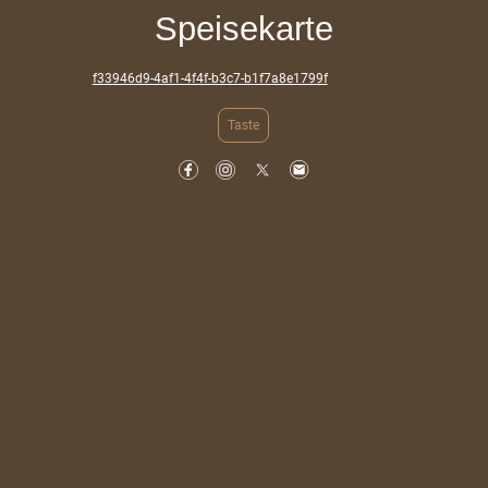
Speisekarte
f33946d9-4af1-4f4f-b3c7-b1f7a8e1799f
Taste