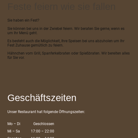
Feste feiern wie sie fallen
Sie haben ein Fest?
Sie können bei uns in der Zwiebel feiern. Wir beraten Sie gerne, wenn es
um Ihr Menü geht.
Es besteht auch die Möglichkeit, Ihre Speisen bei uns abzuholen um Ihr
Fest Zuhause gemütlich zu feiern.
Hähnchen vom Grill, Spanferkelbraten oder Spießbraten. Wir bereiten alles
für Sie vor.
Geschäftszeiten
Unser Restaurant hat folgende Öffnungszeiten:
Mo
–
Di
Geschlossen
Mi
–
Sa
17:00
–
22:00